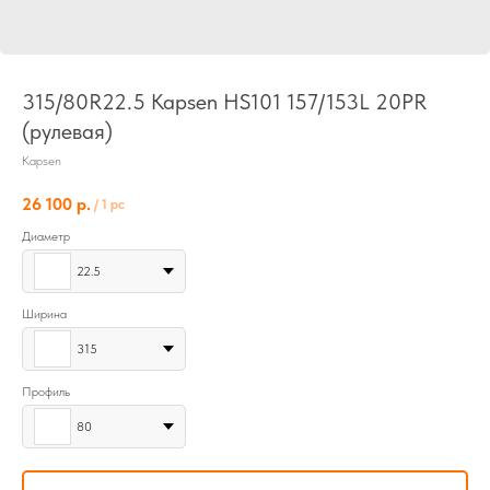
315/80R22.5 Kapsen HS101 157/153L 20PR
(рулевая)
Kapsen
26 100
р.
/
1 pc
Диаметр
22.5
Ширина
315
Профиль
80