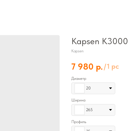
Kapsen K3000 
Kapsen
р.
7 980
/
1 pc
Диаметр
20
Ширина
265
Профиль