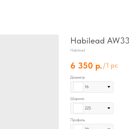
Habilead AW33
Habilead
р.
6 350
/
1 pc
Диаметр
16
Ширина
225
Профиль