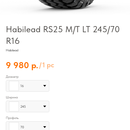
Habilead RS25 M/T LT 245/70
R16
Habilead
р.
9 980
/
1 pc
Диаметр
16
Ширина
245
Профиль
70