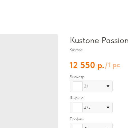
Kustone Passio
Kustone
р.
12 550
/
1 pc
Диаметр
21
Ширина
275
Профиль