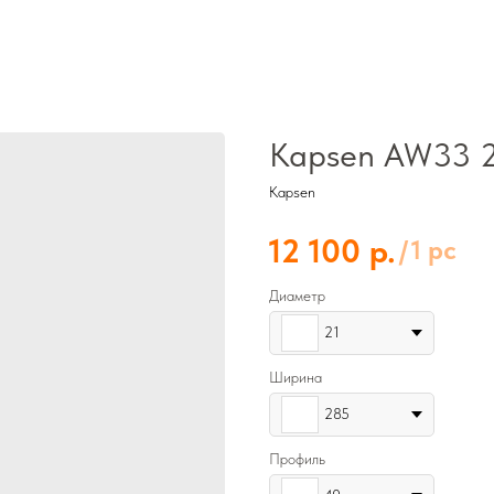
Kapsen AW33 2
Kapsen
р.
12 100
/
1 pc
Диаметр
21
Ширина
285
Профиль