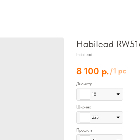
Habilead RW51
Habilead
р.
8 100
/
1 pc
Диаметр
18
Ширина
225
Профиль