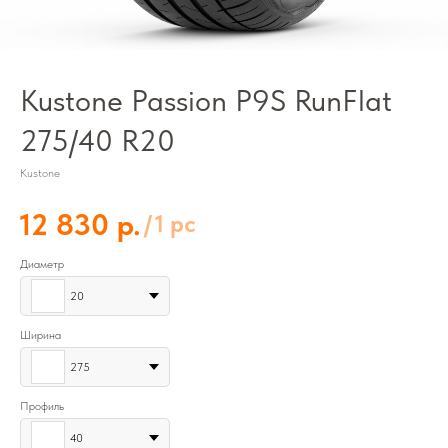
Kustone Passion P9S RunFlat
275/40 R20
Kustone
р.
12 830
/
1 pc
Диаметр
20
Ширина
275
Профиль
40