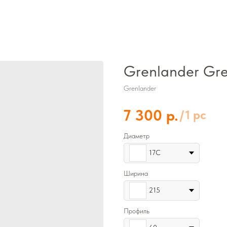
Grenlander Gre
Grenlander
р.
7 300
/
1 pc
Диаметр
17C
Ширина
215
Профиль