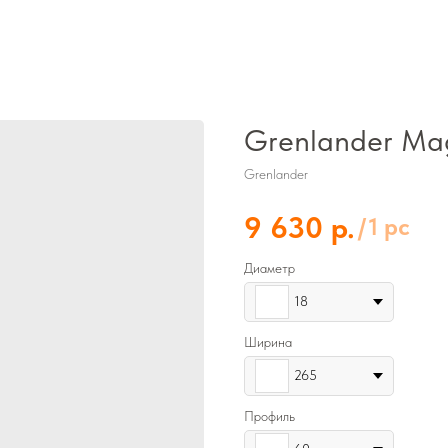
Grenlander Ma
Grenlander
р.
9 630
/
1 pc
Диаметр
18
Ширина
265
Профиль