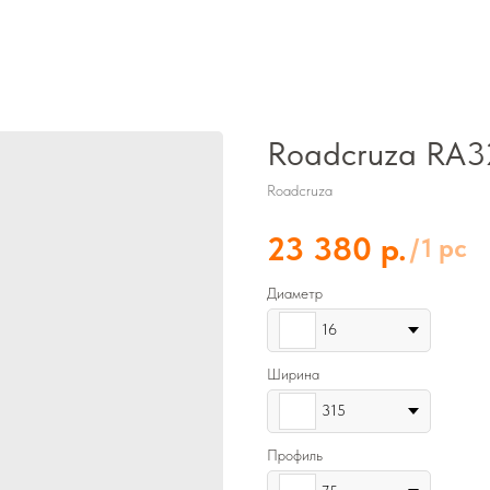
Roadcruza RA3
Roadcruza
р.
23 380
/
1 pc
Диаметр
16
Ширина
315
Профиль