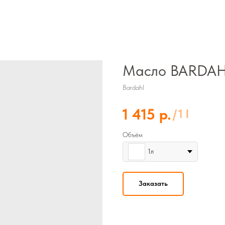
Масло BARDAH
Bardahl
р.
1 415
/
1 l
Объём
1л
Заказать