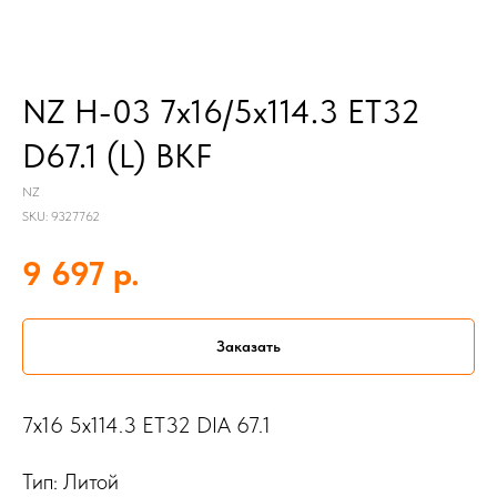
NZ H-03 7x16/5x114.3 ET32
D67.1 (L) BKF
NZ
SKU:
9327762
р.
9 697
Заказать
7x16 5x114.3 ET32 DIA 67.1
Тип: Литой