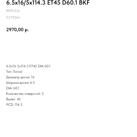
6.5x16/5x114.3 ET45 D60.1 BKF
REPLICA
9279362
2970,00
р.
Заказать
6.5x16 5x114.3 ET45 DIA 60.1
Тип: Литой
Диаметр диска: 16
Ширина диска: 6.5
DIA: 60.1
Количество отверстий: 5
Вылет: 45
PCD: 114.3