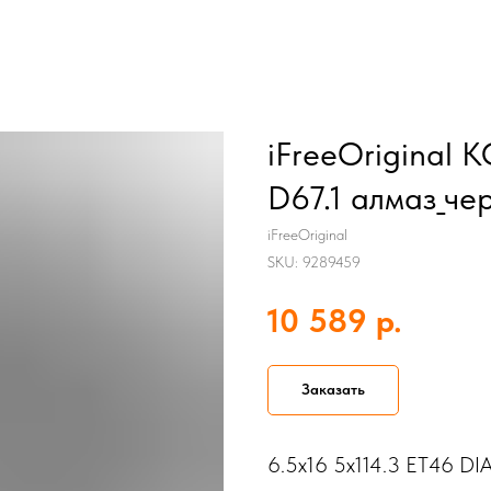
iFreeOriginal К
D67.1 алмаз_че
iFreeOriginal
SKU:
9289459
р.
10 589
Заказать
6.5x16 5x114.3 ET46 DIA