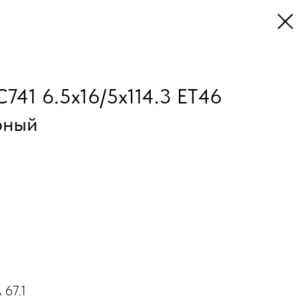
С741 6.5x16/5x114.3 ET46
рный
 67.1