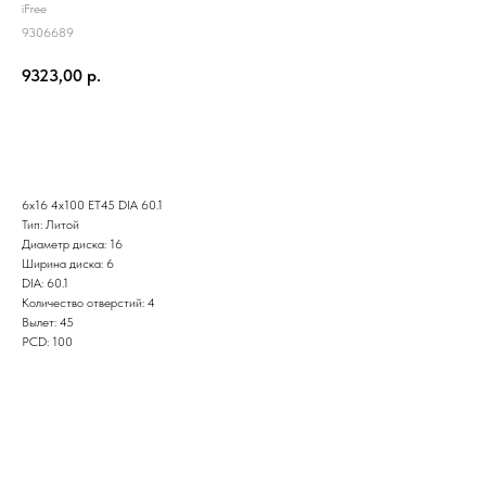
iFree
9306689
9323,00
р.
Заказать
6x16 4x100 ET45 DIA 60.1
Тип: Литой
Диаметр диска: 16
Ширина диска: 6
DIA: 60.1
Количество отверстий: 4
Вылет: 45
PCD: 100