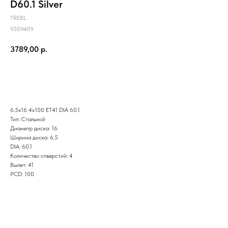
D60.1 Silver
TREBL
9309409
3789,00
р.
Заказать
6.5x16 4x100 ET41 DIA 60.1
Тип: Стальной
Диаметр диска: 16
Ширина диска: 6.5
DIA: 60.1
Количество отверстий: 4
Вылет: 41
PCD: 100