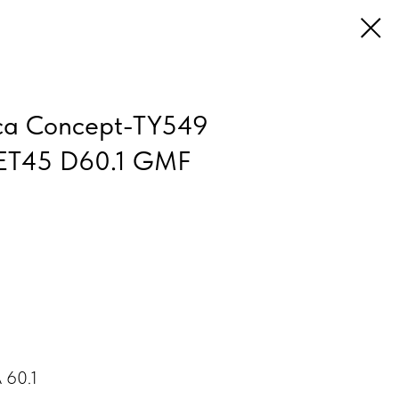
ica Concept-TY549
 ET45 D60.1 GMF
 60.1