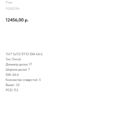
iFree
9285296
12456,00
р.
Заказать
7x17 5x112 ET35 DIA 66.6
Тип: Литой
Диаметр диска: 17
Ширина диска: 7
DIA: 66.6
Количество отверстий: 5
Вылет: 35
PCD: 112