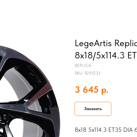
LegeArtis Repl
8x18/5x114.3 E
REPLICA
SKU:
9293233
р.
3 645
Заказать
8x18 5x114.3 ET35 DIA 6