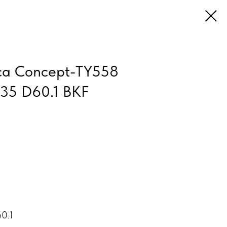
ica Concept-TY558
T35 D60.1 BKF
0.1