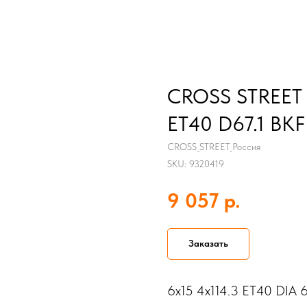
CROSS STREET C
ET40 D67.1 BKF
CROSS_STREET_Россия
SKU:
9320419
р.
9 057
Заказать
6x15 4x114.3 ET40 DIA 6