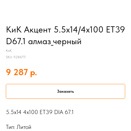
КиК Акцент 5.5x14/4x100 ET39
D67.1 алмаз_черный
КиК
SKU:
9286711
р.
9 287
Заказать
5.5x14 4x100 ET39 DIA 67.1
Тип: Литой