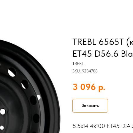
TREBL 6565T (к
ET45 D56.6 Bla
TREBL
SKU:
9284708
р.
3 096
Заказать
5.5x14 4x100 ET45 DIA 