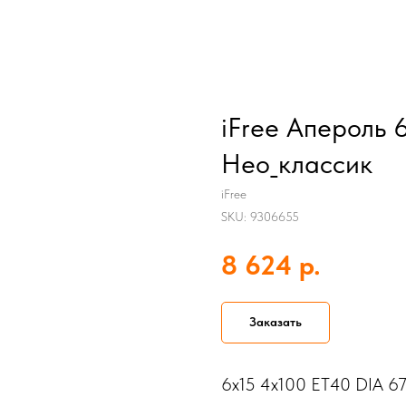
iFree Апероль 
Нео_классик
iFree
SKU:
9306655
р.
8 624
Заказать
6x15 4x100 ET40 DIA 67