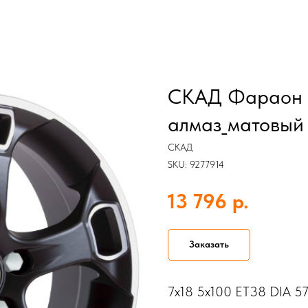
СКАД Фараон 1
алмаз_матовый
СКАД
SKU:
9277914
р.
13 796
Заказать
7x18 5x100 ET38 DIA 57