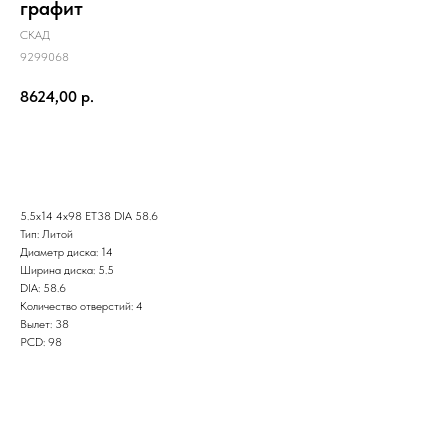
графит
СКАД
9299068
8624,00
р.
Заказать
5.5x14 4x98 ET38 DIA 58.6
Тип: Литой
Диаметр диска: 14
Ширина диска: 5.5
DIA: 58.6
Количество отверстий: 4
Вылет: 38
PCD: 98